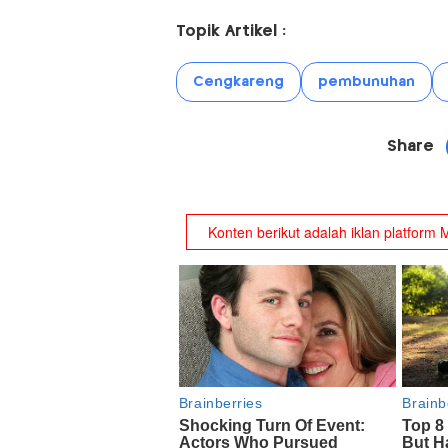
Topik Artikel :
Cengkareng
pembunuhan
Share