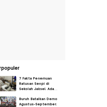
rpopuler
7 Fakta Penemuan
Ratusan Senpi di
Sekolah Jaksel, Ada
Dugaan Narkoba hingga
Buruh Batalkan Demo
Ruang Bunker
Agustus-September,