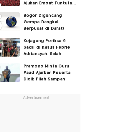
Ajukan Empat Tuntutan
ke Pemerintah
Bogor Diguncang
Gempa Dangkal,
Berpusat di Darat!
Kejagung Periksa 9
Saksi di Kasus Febrie
Adriansyah, Salah
Satunya Don Ritto
Pramono Minta Guru
Paud Ajarkan Peserta
Didik Pilah Sampah
Advertisement