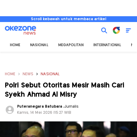
Scroll kebawah untuk membaca artikel
HOME
NASIONAL
MEGAPOLITAN
INTERNATIONAL
NU
HOME
NEWS
NASIONAL
Polri Sebut Otoritas Mesir Masih Cari
Syekh Ahmad Al Misry
Puteranegara Batubara
,
Jurnalis
Kamis, 14 Mei 2026 |15:27 WIB