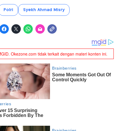
Polri
Syekh Ahmad Misry