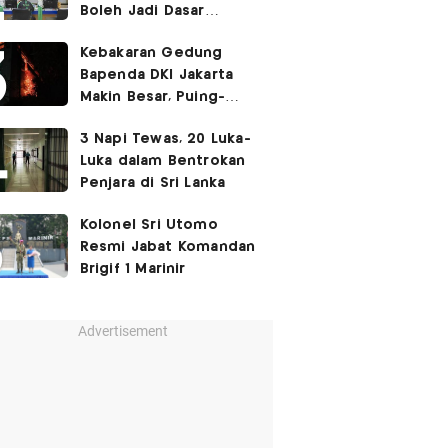
Boleh Jadi Dasar
Perbedaan Kualitas
Kebakaran Gedung
Layanan Kesehatan
Bapenda DKI Jakarta
Makin Besar, Puing-
Puing Berjatuhan
3 Napi Tewas, 20 Luka-
Luka dalam Bentrokan
Penjara di Sri Lanka
Kolonel Sri Utomo
Resmi Jabat Komandan
Brigif 1 Marinir
Advertisement