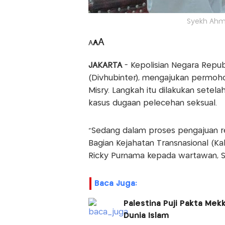
Syekh Ahma
A
A
A
JAKARTA
- Kepolisian Negara Republ
(Divhubinter), mengajukan permoh
Misry. Langkah itu dilakukan setel
kasus dugaan pelecehan seksual.
“Sedang dalam proses pengajuan red
Bagian Kejahatan Transnasional (Ka
Ricky Purnama kepada wartawan, S
Baca Juga:
Palestina Puji Pakta Me
Dunia Islam