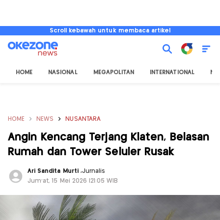
Scroll kebawah untuk membaca artikel
HOME
NASIONAL
MEGAPOLITAN
INTERNATIONAL
NU
HOME
NEWS
NUSANTARA
Angin Kencang Terjang Klaten, Belasan
Rumah dan Tower Seluler Rusak
Ari Sandita Murti
,
Jurnalis
Jum'at, 15 Mei 2026 |21:05 WIB