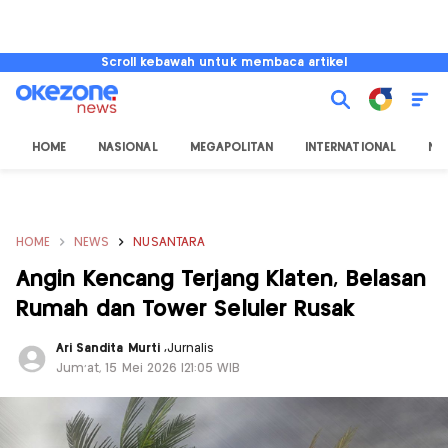
Scroll kebawah untuk membaca artikel
HOME
NASIONAL
MEGAPOLITAN
INTERNATIONAL
NU
HOME
NEWS
NUSANTARA
Angin Kencang Terjang Klaten, Belasan
Rumah dan Tower Seluler Rusak
Ari Sandita Murti
,
Jurnalis
Jum'at, 15 Mei 2026 |21:05 WIB