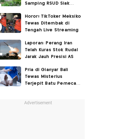
Samping RSUD Siak
Akibat Suntikan
Horor! TikToker Meksiko
Rocuronium
Tewas Ditembak di
Tengah Live Streaming
Laporan: Perang Iran
Telah Kuras Stok Rudal
Jarak Jauh Presisi AS
Pria di Gianyar Bali
Tewas Misterius
Terjepit Batu Pemecah
Ombak
Advertisement