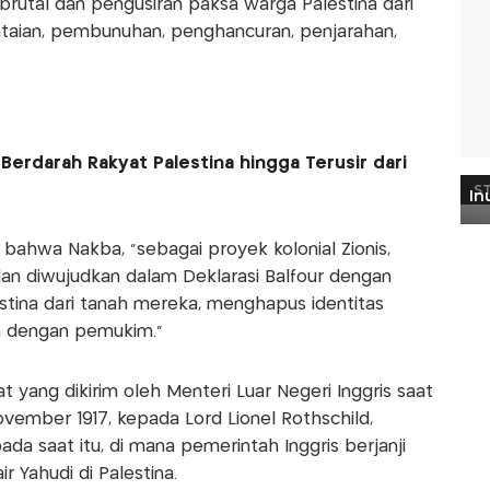
brutal dan pengusiran paksa warga Palestina dari
aian, pembunuhan, penghancuran, penjarahan,
Berdarah Rakyat Palestina hingga Terusir dari
ahwa Nakba, “sebagai proyek kolonial Zionis,
dan diwujudkan dalam Deklarasi Balfour dengan
stina dari tanah mereka, menghapus identitas
 dengan pemukim.”
t yang dikirim oleh Menteri Luar Negeri Inggris saat
ovember 1917, kepada Lord Lionel Rothschild,
da saat itu, di mana pemerintah Inggris berjanji
 Yahudi di Palestina.