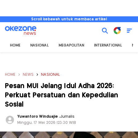
Scroll kebawah untuk membaca artikel
HOME
NASIONAL
MEGAPOLITAN
INTERNATIONAL
NU
HOME
NEWS
NASIONAL
Pesan MUI Jelang Idul Adha 2026:
Perkuat Persatuan dan Kepedulian
Sosial
Yuwantoro Winduajie
,
Jurnalis
Minggu, 17 Mei 2026 |23:30 WIB