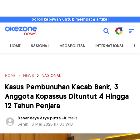
Scroll kebawah untuk membaca artikel
HOME
NASIONAL
MEGAPOLITAN
INTERNATIONAL
NU
HOME
NEWS
NASIONAL
Kasus Pembunuhan Kacab Bank, 3
Anggota Kopassus Dituntut 4 Hingga
12 Tahun Penjara
Danandaya Arya putra
,
Jurnalis
Senin, 18 Mei 2026 |17:03 WIB