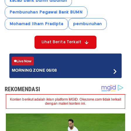
kacab bank bumn dibunuh
Pembunuhan Pegawai Bank BUMN
Mohamad Ilham Pradipta
pembunuhan
Lihat Berita Terkait
Live Now
MORNING ZONE 06/08