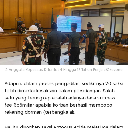
3 Anggota Kopassus Dituntut 4 Hingga 12 Tahun Penjara/Okezone
Adapun, dalam proses pengadilan, sedikitnya 20 saksi
telah dimintai kesaksian dalam persidangan. Salah
satu yang terungkap adalah adanya dana success
fee Rp5miliar apabila korban berhasil membobol
rekening dorman (terbengkalai).
Hal itu diungkap saksi Antonius Aditia Majarjuna dalam