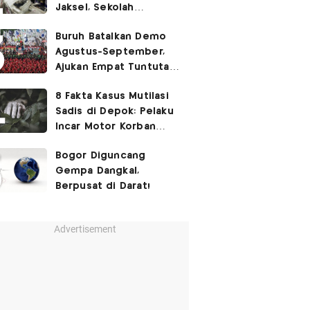
Jaksel, Sekolah
Tegaskan Tak Ada
Buruh Batalkan Demo
Kegiatan Eskul
Agustus-September,
Menembak
Ajukan Empat Tuntutan
ke Pemerintah
8 Fakta Kasus Mutilasi
Sadis di Depok: Pelaku
Incar Motor Korban
hingga Motif Terungkap
Bogor Diguncang
Gempa Dangkal,
Berpusat di Darat!
Advertisement