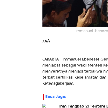
Immanuel Ebenezer 
A
A
A
JAKARTA
- Immanuel Ebenezer Ger
menjabat sebagai Wakil Menteri Ket
menyeretnya menjadi terdakwa hi
terkait sertifikasi Keselamatan dan
Ketenagakerjaan.
Baca Juga:
Iran Tangkap 21 Tentara