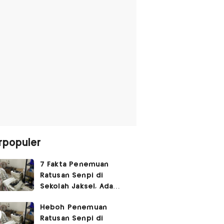
rpopuler
7 Fakta Penemuan
Ratusan Senpi di
Sekolah Jaksel, Ada
Dugaan Narkoba hingga
Heboh Penemuan
Ruang Bunker
Ratusan Senpi di