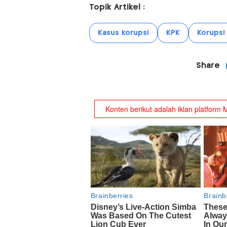
Topik Artikel :
Kasus korupsi
KPK
Korupsi
Share