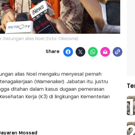
Gerungan alias Noel (foto: Okezone)
Share
ungan alias Noel mengaku menyesal pernah
enagakerjaan (Wamenaker). Jabatan itu, justru
Te
ngga ditahan dalam kasus dugaan pemerasan
 Kesehatan Kerja (K3) di lingkungan Kementerian
 Bayaran Mossad