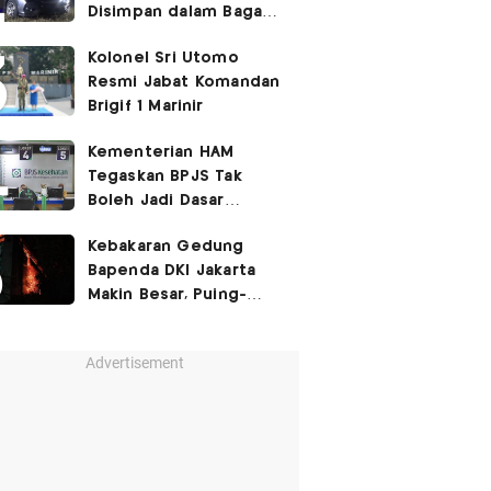
Disimpan dalam Bagasi
Honda Jazz
Kolonel Sri Utomo
Resmi Jabat Komandan
Brigif 1 Marinir
Kementerian HAM
Tegaskan BPJS Tak
Boleh Jadi Dasar
Perbedaan Kualitas
Kebakaran Gedung
Layanan Kesehatan
Bapenda DKI Jakarta
Makin Besar, Puing-
Puing Berjatuhan
Advertisement