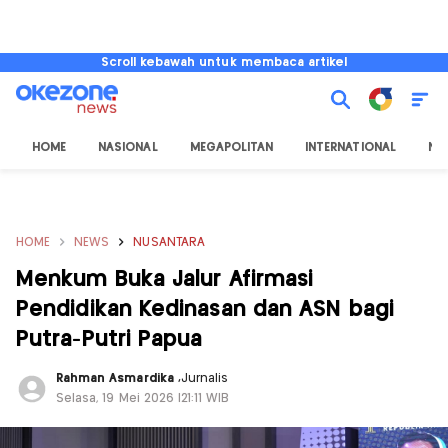
Scroll kebawah untuk membaca artikel
HOME
NASIONAL
MEGAPOLITAN
INTERNATIONAL
NU
HOME
NEWS
NUSANTARA
Menkum Buka Jalur Afirmasi
Pendidikan Kedinasan dan ASN bagi
Putra-Putri Papua
Rahman Asmardika
,
Jurnalis
Selasa, 19 Mei 2026 |21:11 WIB