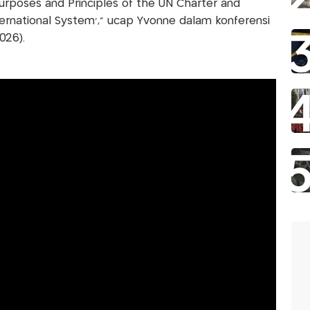
rposes and Principles of the UN Charter and
ernational System'," ucap Yvonne dalam konferensi
026).