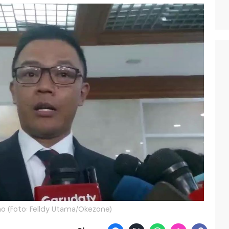
o (Foto: Felldy Utama/Okezone)