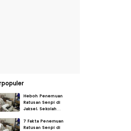
rpopuler
Heboh Penemuan
Ratusan Senpi di
Jaksel, Sekolah
Tegaskan Tak Ada
7 Fakta Penemuan
Kegiatan Eskul
Ratusan Senpi di
Menembak