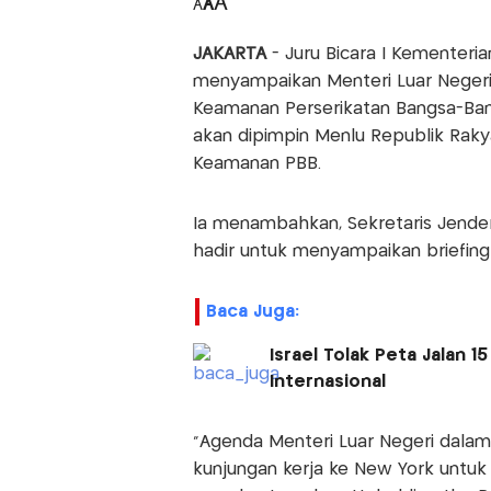
A
A
A
JAKARTA
- Juru Bicara I Kementeri
menyampaikan Menteri Luar Neger
Keamanan Perserikatan Bangsa-Bang
akan dipimpin Menlu Republik Raky
Keamanan PBB.
Ia menambahkan, Sekretaris Jender
hadir untuk menyampaikan briefin
Baca Juga:
Israel Tolak Peta Jalan 
Internasional
"Agenda Menteri Luar Negeri dala
kunjungan kerja ke New York unt