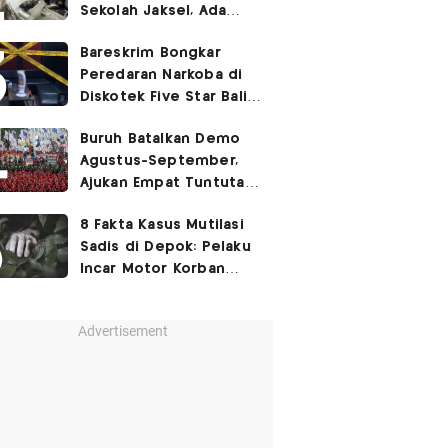
Sekolah Jaksel, Ada
Dugaan Narkoba hingga
Bareskrim Bongkar
Ruang Bunker
Peredaran Narkoba di
Diskotek Five Star Bali,
Ini Penampakannya!
Buruh Batalkan Demo
Agustus-September,
Ajukan Empat Tuntutan
ke Pemerintah
8 Fakta Kasus Mutilasi
Sadis di Depok: Pelaku
Incar Motor Korban
hingga Motif Terungkap
Advertisement