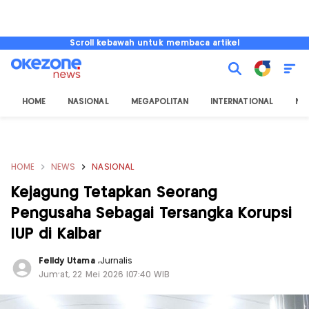
Scroll kebawah untuk membaca artikel
HOME
NASIONAL
MEGAPOLITAN
INTERNATIONAL
NU
HOME
NEWS
NASIONAL
Kejagung Tetapkan Seorang
Pengusaha Sebagai Tersangka Korupsi
IUP di Kalbar
Felldy Utama
,
Jurnalis
Jum'at, 22 Mei 2026 |07:40 WIB