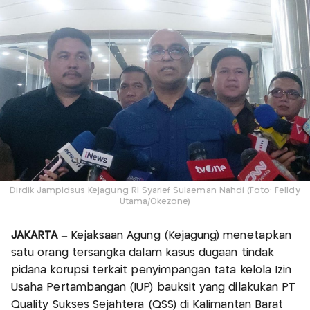
Dirdik Jampidsus Kejagung RI Syarief Sulaeman Nahdi (Foto: Felldy
Utama/Okezone)
JAKARTA
– Kejaksaan Agung (Kejagung) menetapkan
satu orang tersangka dalam kasus dugaan tindak
pidana korupsi terkait penyimpangan tata kelola Izin
Usaha Pertambangan (IUP) bauksit yang dilakukan PT
Quality Sukses Sejahtera (QSS) di Kalimantan Barat