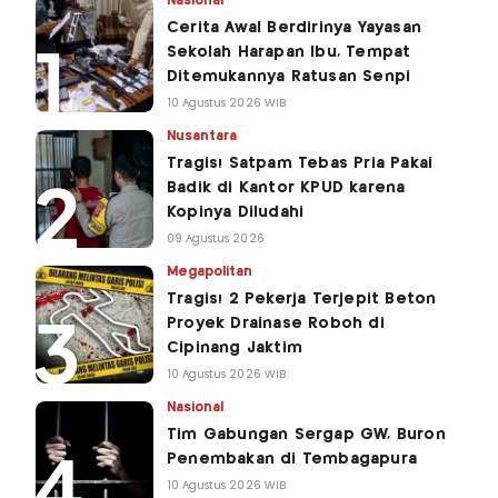
Nasional
Cerita Awal Berdirinya Yayasan
Sekolah Harapan Ibu, Tempat
Ditemukannya Ratusan Senpi
10 Agustus 2026 WIB
Nusantara
Tragis! Satpam Tebas Pria Pakai
Badik di Kantor KPUD karena
Kopinya Diludahi
09 Agustus 2026
Megapolitan
Tragis! 2 Pekerja Terjepit Beton
Proyek Drainase Roboh di
Cipinang Jaktim
10 Agustus 2026 WIB
Nasional
Tim Gabungan Sergap GW, Buron
Penembakan di Tembagapura
10 Agustus 2026 WIB