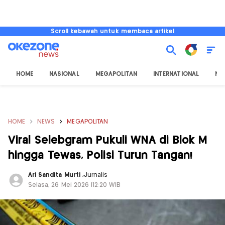
Scroll kebawah untuk membaca artikel
HOME
NASIONAL
MEGAPOLITAN
INTERNATIONAL
NU
HOME
NEWS
MEGAPOLITAN
Viral Selebgram Pukuli WNA di Blok M
hingga Tewas, Polisi Turun Tangan!
Ari Sandita Murti
,
Jurnalis
Selasa, 26 Mei 2026 |12:20 WIB