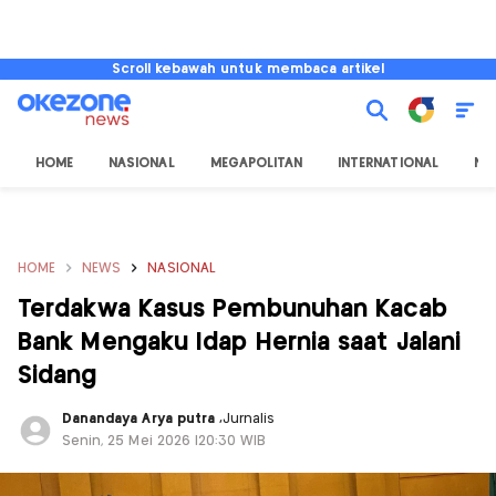
Scroll kebawah untuk membaca artikel
HOME
NASIONAL
MEGAPOLITAN
INTERNATIONAL
NU
HOME
NEWS
NASIONAL
Terdakwa Kasus Pembunuhan Kacab
Bank Mengaku Idap Hernia saat Jalani
Sidang
Danandaya Arya putra
,
Jurnalis
Senin, 25 Mei 2026 |20:30 WIB