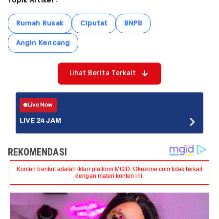
Topik Artikel :
Rumah Rusak
Ciputat
BNPB
Angin Kencang
Lihat Berita Terkait
Live Now
LIVE 24 JAM