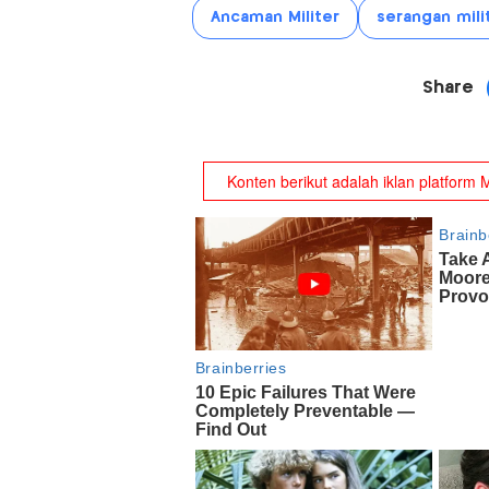
Ancaman Militer
serangan mili
Share