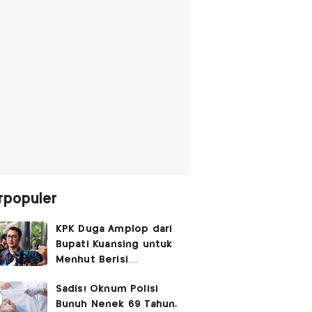
rpopuler
KPK Duga Amplop dari
Bupati Kuansing untuk
Menhut Berisi
SGD14.000,
Sadis! Oknum Polisi
Pengembaliannya
Bunuh Nenek 69 Tahun,
Belum Utuh