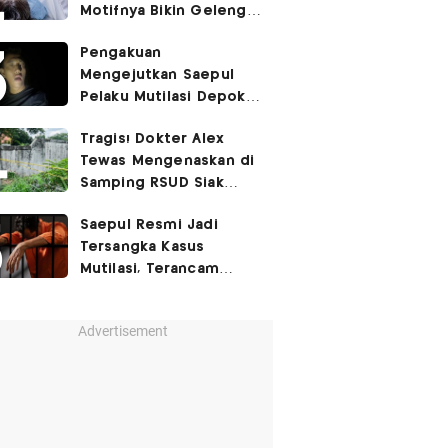
Motifnya Bikin Geleng
Kepala
Pengakuan
Mengejutkan Saepul
Pelaku Mutilasi Depok:
Murka Digerayangi
Tragis! Dokter Alex
Korban di Kontrakan
Tewas Mengenaskan di
Samping RSUD Siak
Akibat Suntikan
Saepul Resmi Jadi
Rocuronium
Tersangka Kasus
Mutilasi, Terancam
Penjara Seumur Hidup!
Advertisement