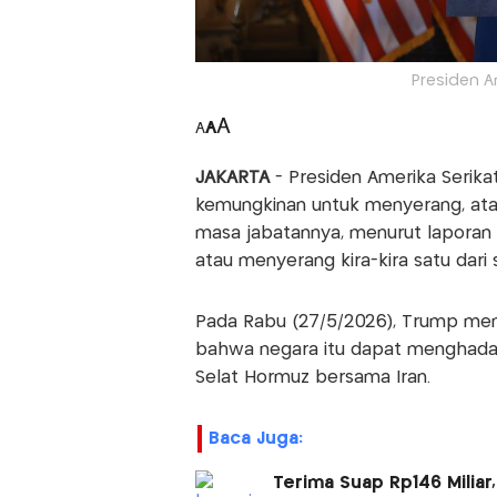
Presiden A
A
A
A
JAKARTA
- Presiden Amerika Seri
kemungkinan untuk menyerang, ata
masa jabatannya, menurut laporan
atau menyerang kira-kira satu dari s
Pada Rabu (27/5/2026), Trump me
bahwa negara itu dapat menghadap
Selat Hormuz bersama Iran.
Baca Juga:
Terima Suap Rp146 Miliar