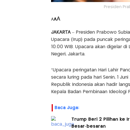
Presiden Pra
A
A
A
JAKARTA
– Presiden Prabowo Subia
Upacara (Irup) pada puncak peringat
10.00 WIB. Upacara akan digelar di
Negeri, Jakarta.
"Upacara peringatan Hari Lahir Pan
secara luring pada hari Senin, 1 Ju
Republik Indonesia akan hadir lang
Kepala Badan Pembinaan Ideologi Pa
Baca Juga:
Trump Beri 2 Pilihan ke 
Besar-besaran