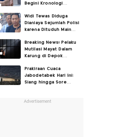
Begini Kronologi
Lengkapnya
Widi Tewas Diduga
Dianiaya Sejumlah Polisi
karena Dituduh Main
Judol
Breaking News! Pelaku
Mutilasi Mayat Dalam
Karung di Depok
Ditangkap
Prakiraan Cuaca
Jabodetabek Hari Ini:
Siang hingga Sore
Berpotensi Hujan
Advertisement