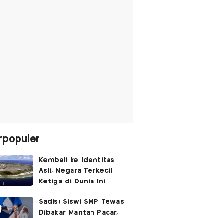
rpopuler
Kembali ke Identitas
Asli, Negara Terkecil
Ketiga di Dunia Ini
Umumkan Perubahan
Sadis! Siswi SMP Tewas
Nama
Dibakar Mantan Pacar,