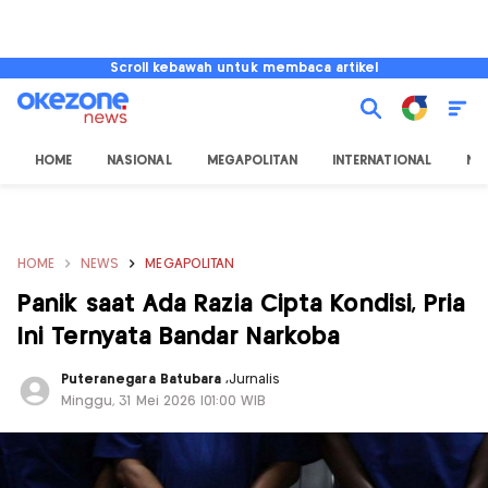
Scroll kebawah untuk membaca artikel
HOME
NASIONAL
MEGAPOLITAN
INTERNATIONAL
NU
HOME
NEWS
MEGAPOLITAN
Panik saat Ada Razia Cipta Kondisi, Pria
Ini Ternyata Bandar Narkoba
Puteranegara Batubara
,
Jurnalis
Minggu, 31 Mei 2026 |01:00 WIB