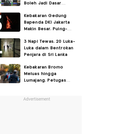
Boleh Jadi Dasar
Perbedaan Kualitas
Kebakaran Gedung
Layanan Kesehatan
Bapenda DKI Jakarta
Makin Besar, Puing-
Puing Berjatuhan
3 Napi Tewas, 20 Luka-
Luka dalam Bentrokan
Penjara di Sri Lanka
Kebakaran Bromo
Meluas hingga
Lumajang, Petugas
Gabungan Buat Sekat
Api
Advertisement