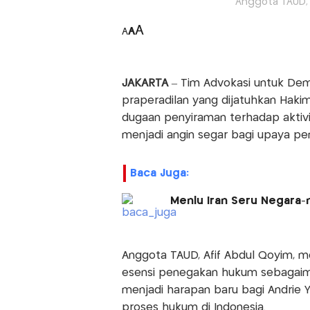
Anggota TAUD, 
A
A
A
JAKARTA
– Tim Advokasi untuk Dem
praperadilan yang dijatuhkan Hakim
dugaan penyiraman terhadap aktivis 
menjadi angin segar bagi upaya pe
Baca Juga:
Menlu Iran Seru Negara-
Anggota TAUD, Afif Abdul Qoyim, 
esensi penegakan hukum sebagaima
menjadi harapan baru bagi Andrie
proses hukum di Indonesia.