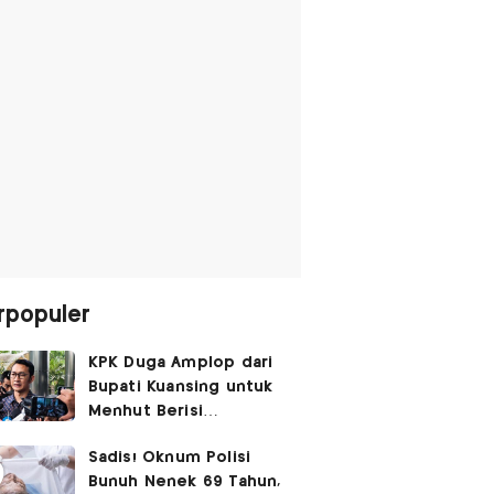
rpopuler
KPK Duga Amplop dari
Bupati Kuansing untuk
Menhut Berisi
SGD14.000,
Sadis! Oknum Polisi
Pengembaliannya
Bunuh Nenek 69 Tahun,
Belum Utuh