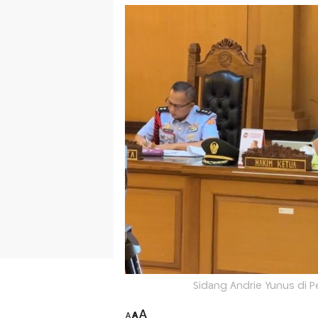
Sidang Andrie Yunus di Pe
A
A
A