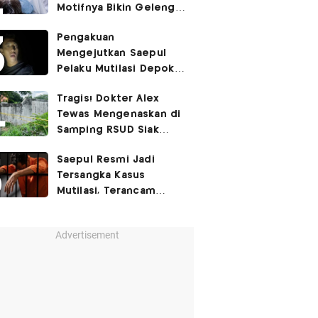
Motifnya Bikin Geleng
Kepala
Pengakuan
Mengejutkan Saepul
Pelaku Mutilasi Depok:
Murka Digerayangi
Tragis! Dokter Alex
Korban di Kontrakan
Tewas Mengenaskan di
Samping RSUD Siak
Akibat Suntikan
Saepul Resmi Jadi
Rocuronium
Tersangka Kasus
Mutilasi, Terancam
Penjara Seumur Hidup!
Advertisement