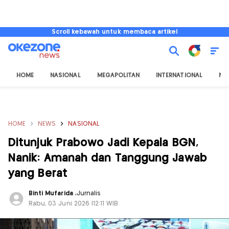
Scroll kebawah untuk membaca artikel
HOME
NASIONAL
MEGAPOLITAN
INTERNATIONAL
NU
HOME
NEWS
NASIONAL
Ditunjuk Prabowo Jadi Kepala BGN,
Nanik: Amanah dan Tanggung Jawab
yang Berat
Binti Mufarida
,
Jurnalis
Rabu, 03 Juni 2026 |12:11 WIB