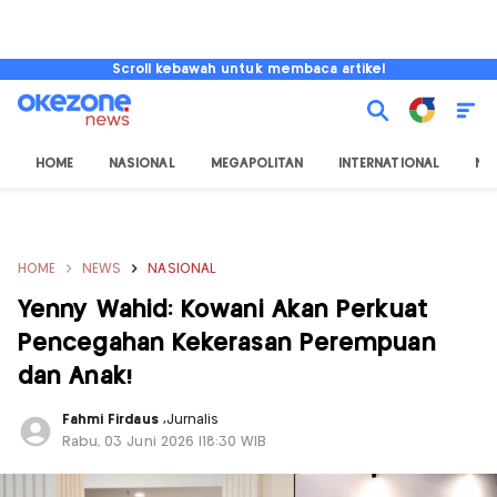
Scroll kebawah untuk membaca artikel
HOME
NASIONAL
MEGAPOLITAN
INTERNATIONAL
NU
HOME
NEWS
NASIONAL
Yenny Wahid: Kowani Akan Perkuat
Pencegahan Kekerasan Perempuan
dan Anak!
Fahmi Firdaus
,
Jurnalis
Rabu, 03 Juni 2026 |18:30 WIB