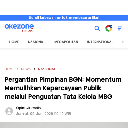
Scroll kebawah untuk membaca artikel
HOME
NASIONAL
MEGAPOLITAN
INTERNATIONAL
NU
HOME
NEWS
NASIONAL
Pergantian Pimpinan BGN: Momentum
Memulihkan Kepercayaan Publik
melalui Penguatan Tata Kelola MBG
Opini
,
Jurnalis
Jum'at, 05 Juni 2026 |10:42 WIB