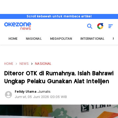
Scroll kebawah untuk membaca artikel
HOME
NASIONAL
MEGAPOLITAN
INTERNATIONAL
NU
HOME
NEWS
NASIONAL
Diteror OTK di Rumahnya, Islah Bahrawi
Ungkap Pelaku Gunakan Alat Intelijen
Felldy Utama
,
Jurnalis
Jum'at, 05 Juni 2026 |20:05 WIB