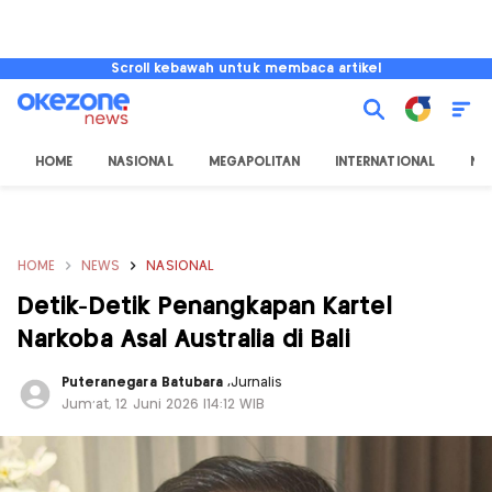
Scroll kebawah untuk membaca artikel
HOME
NASIONAL
MEGAPOLITAN
INTERNATIONAL
NU
HOME
NEWS
NASIONAL
Detik-Detik Penangkapan Kartel
Narkoba Asal Australia di Bali
Puteranegara Batubara
,
Jurnalis
Jum'at, 12 Juni 2026 |14:12 WIB