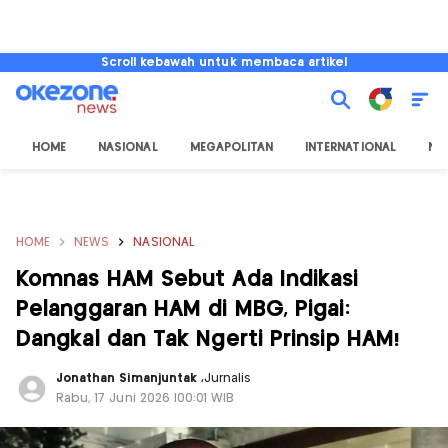
Scroll kebawah untuk membaca artikel
HOME
NASIONAL
MEGAPOLITAN
INTERNATIONAL
NU
HOME
NEWS
NASIONAL
Komnas HAM Sebut Ada Indikasi
Pelanggaran HAM di MBG, Pigai:
Dangkal dan Tak Ngerti Prinsip HAM!
Jonathan Simanjuntak
,
Jurnalis
Rabu, 17 Juni 2026 |00:01 WIB