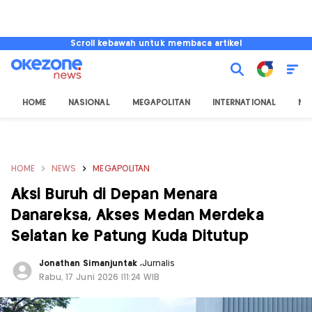
Scroll kebawah untuk membaca artikel
HOME
NASIONAL
MEGAPOLITAN
INTERNATIONAL
NU
HOME
NEWS
MEGAPOLITAN
Aksi Buruh di Depan Menara
Danareksa, Akses Medan Merdeka
Selatan ke Patung Kuda Ditutup
Jonathan Simanjuntak
,
Jurnalis
Rabu, 17 Juni 2026 |11:24 WIB