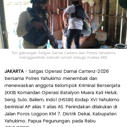
Tim gabungan Satgas Damai Cartenz dan Polres Yahukimo
menggerebek sebuah rumah diduga markas KKB.
JAKARTA
- Satgas Operasi Damai Cartenz-2026
bersama Polres Yahukimo menembak dan
menewaskan anggota Kelompok Kriminal Bersenjata
(KKB) Komandan Operasi Batalyon Muara Kali Heluk,
Seng, Sulo, Baliem, Indol (HSSBI) Kodap XVI Yahukimo
berinisial AP alias Y alias AS. Penindakan dilakukan di
Jalan Poros Logpon KM 7, Distrik Dekai, Kabupaten
Yahukimo, Papua Pegunungan, pada Rabu