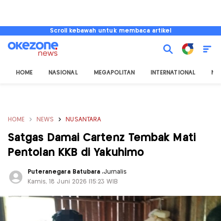
Scroll kebawah untuk membaca artikel
HOME
NASIONAL
MEGAPOLITAN
INTERNATIONAL
NU
HOME
NEWS
NUSANTARA
Satgas Damai Cartenz Tembak Mati
Pentolan KKB di Yakuhimo
Puteranegara Batubara
,
Jurnalis
Kamis, 18 Juni 2026 |15:23 WIB