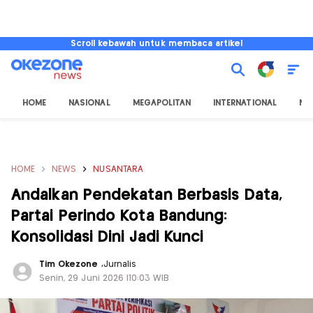
Scroll kebawah untuk membaca artikel
HOME
NASIONAL
MEGAPOLITAN
INTERNATIONAL
NU
HOME
NEWS
NUSANTARA
Andalkan Pendekatan Berbasis Data,
Partai Perindo Kota Bandung:
Konsolidasi Dini Jadi Kunci
Tim Okezone
,
Jurnalis
Senin, 29 Juni 2026 |10:03 WIB