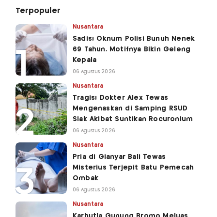
Terpopuler
Nusantara
Sadis! Oknum Polisi Bunuh Nenek
69 Tahun, Motifnya Bikin Geleng
Kepala
06 Agustus 2026
Nusantara
Tragis! Dokter Alex Tewas
Mengenaskan di Samping RSUD
Siak Akibat Suntikan Rocuronium
06 Agustus 2026
Nusantara
Pria di Gianyar Bali Tewas
Misterius Terjepit Batu Pemecah
Ombak
06 Agustus 2026
Nusantara
Karhutla Gunung Bromo Meluas