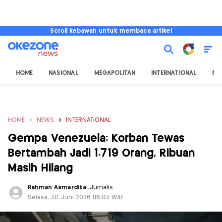
Scroll kebawah untuk membaca artikel
HOME
NASIONAL
MEGAPOLITAN
INTERNATIONAL
NU
HOME
NEWS
INTERNATIONAL
Gempa Venezuela: Korban Tewas
Bertambah Jadi 1.719 Orang, Ribuan
Masih Hilang
Rahman Asmardika
,
Jurnalis
Selasa, 30 Juni 2026 |16:03 WIB