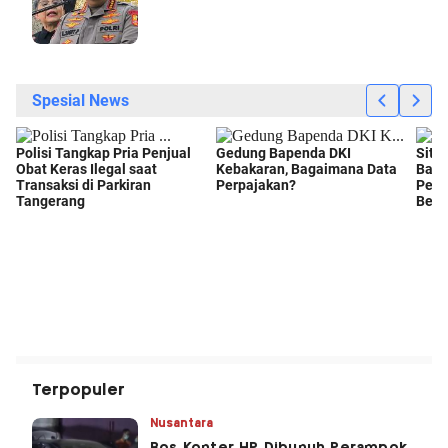
Terpopuler
Nusantara
Bos Konter HP Dibunuh Perampok,