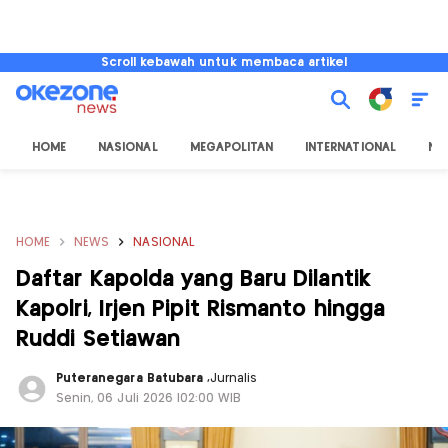
Scroll kebawah untuk membaca artikel
HOME
NASIONAL
MEGAPOLITAN
INTERNATIONAL
NU
HOME
NEWS
NASIONAL
Daftar Kapolda yang Baru Dilantik
Kapolri, Irjen Pipit Rismanto hingga
Ruddi Setiawan
Puteranegara Batubara
,
Jurnalis
Senin, 06 Juli 2026 |02:00 WIB