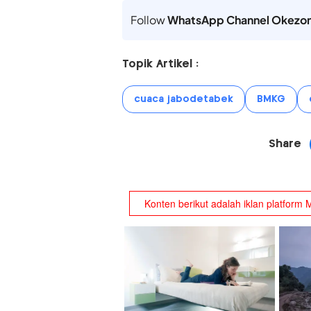
Follow
WhatsApp Channel Okezo
Topik Artikel :
cuaca jabodetabek
BMKG
Share