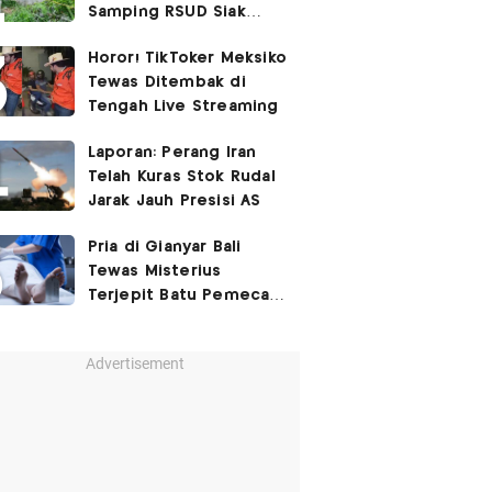
Samping RSUD Siak
Akibat Suntikan
Horor! TikToker Meksiko
Rocuronium
Tewas Ditembak di
Tengah Live Streaming
Laporan: Perang Iran
Telah Kuras Stok Rudal
Jarak Jauh Presisi AS
Pria di Gianyar Bali
Tewas Misterius
Terjepit Batu Pemecah
Ombak
Advertisement