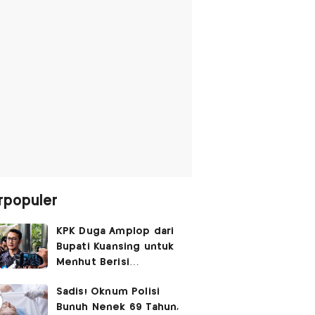
rpopuler
KPK Duga Amplop dari
Bupati Kuansing untuk
Menhut Berisi
SGD14.000,
Sadis! Oknum Polisi
Pengembaliannya
Bunuh Nenek 69 Tahun,
Belum Utuh