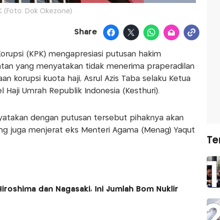
K (Foto: Dok Okezone)
Share
orupsi (KPK) mengapresiasi putusan hakim
latan yang menyatakan tidak menerima praperadilan
n korupsi kuota haji, Asrul Azis Taba selaku Ketua
 Haji Umrah Republik Indonesia (Kesthuri).
nyatakan dengan putusan tersebut pihaknya akan
ang juga menjerat eks Menteri Agama (Menag) Yaqut
Te
iroshima dan Nagasaki, Ini Jumlah Bom Nuklir