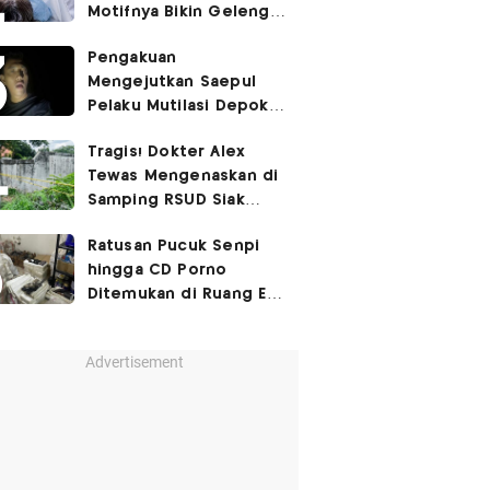
Motifnya Bikin Geleng
Kepala
Pengakuan
Mengejutkan Saepul
Pelaku Mutilasi Depok:
Murka Digerayangi
Tragis! Dokter Alex
Korban di Kontrakan
Tewas Mengenaskan di
Samping RSUD Siak
Akibat Suntikan
Ratusan Pucuk Senpi
Rocuronium
hingga CD Porno
Ditemukan di Ruang Eks
Ketua Yayasan Sekolah
Advertisement