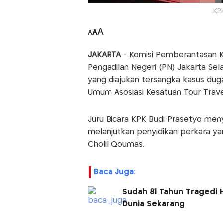
KP
A
A
A
JAKARTA
- Komisi Pemberantasan K
Pengadilan Negeri (PN) Jakarta Se
yang diajukan tersangka kasus dugaa
Umum Asosiasi Kesatuan Tour Travel
Juru Bicara KPK Budi Prasetyo me
melanjutkan penyidikan perkara y
Cholil Qoumas.
Baca Juga:
Sudah 81 Tahun Tragedi H
Dunia Sekarang