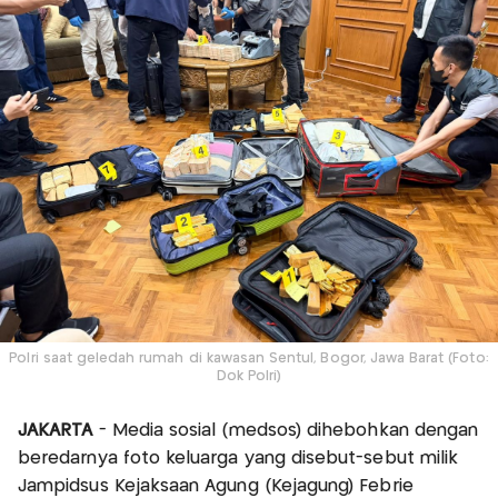
Polri saat geledah rumah di kawasan Sentul, Bogor, Jawa Barat (Foto:
Dok Polri)
JAKARTA
- Media sosial (medsos) dihebohkan dengan
beredarnya foto keluarga yang disebut-sebut milik
Jampidsus Kejaksaan Agung (Kejagung) Febrie