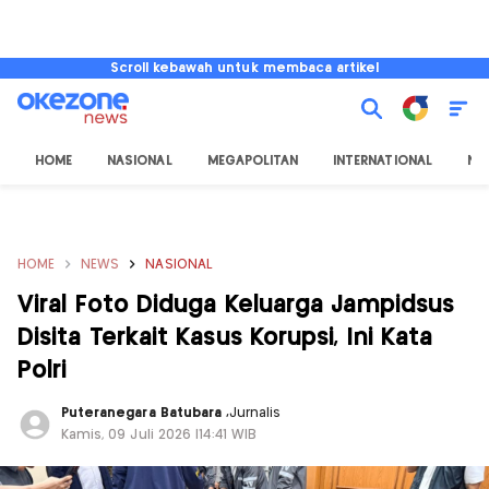
Scroll kebawah untuk membaca artikel
HOME
NASIONAL
MEGAPOLITAN
INTERNATIONAL
NU
HOME
NEWS
NASIONAL
Viral Foto Diduga Keluarga Jampidsus
Disita Terkait Kasus Korupsi, Ini Kata
Polri
Puteranegara Batubara
,
Jurnalis
Kamis, 09 Juli 2026 |14:41 WIB