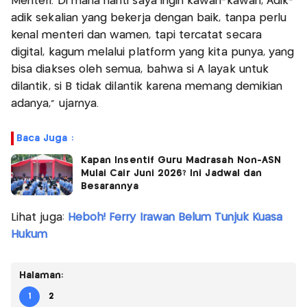
Menteri. Di mana nanti saya ingin kawan-kawan, Adik-
adik sekalian yang bekerja dengan baik, tanpa perlu
kenal menteri dan wamen, tapi tercatat secara
digital, kagum melalui platform yang kita punya, yang
bisa diakses oleh semua, bahwa si A layak untuk
dilantik, si B tidak dilantik karena memang demikian
adanya," ujarnya.
Baca Juga :
Kapan Insentif Guru Madrasah Non-ASN
Mulai Cair Juni 2026? Ini Jadwal dan
Besarannya
Lihat juga:
Heboh! Ferry Irawan Belum Tunjuk Kuasa
Hukum
Halaman:
1
2