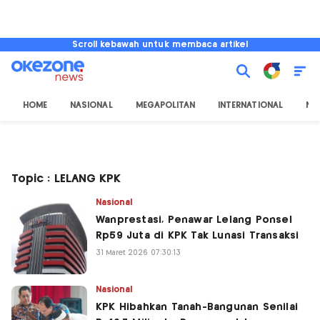
Scroll kebawah untuk membaca artikel
HOME
NASIONAL
MEGAPOLITAN
INTERNATIONAL
NU
Topic : LELANG KPK
Nasional
Wanprestasi, Penawar Lelang Ponsel
Rp59 Juta di KPK Tak Lunasi Transaksi
31 Maret 2026 07:30:13
Nasional
KPK Hibahkan Tanah-Bangunan Senilai