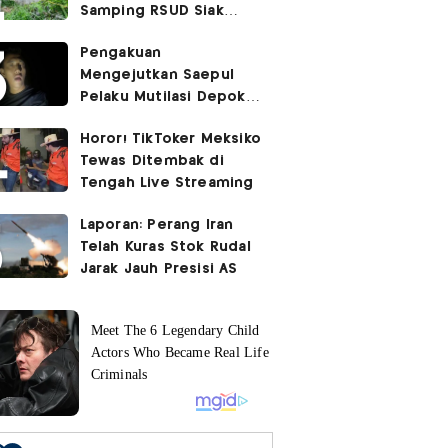
Samping RSUD Siak
Akibat Suntikan
Pengakuan
Rocuronium
Mengejutkan Saepul
Pelaku Mutilasi Depok:
Murka Digerayangi
Horor! TikToker Meksiko
Korban di Kontrakan
Tewas Ditembak di
Tengah Live Streaming
Laporan: Perang Iran
Telah Kuras Stok Rudal
Jarak Jauh Presisi AS