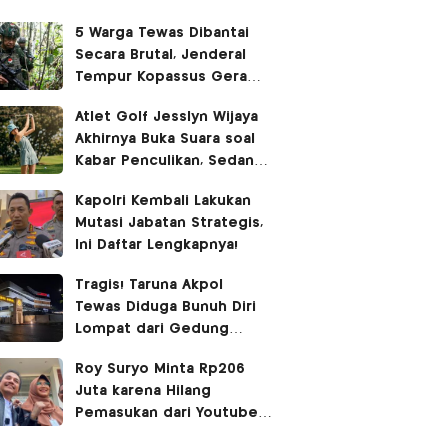
5 Warga Tewas Dibantai
Secara Brutal, Jenderal
Tempur Kopassus Geram
Turun Tangan Kejar KKB
Atlet Golf Jesslyn Wijaya
Akhirnya Buka Suara soal
Kabar Penculikan, Sedang
Liburan di Bangkok
Kapolri Kembali Lakukan
Mutasi Jabatan Strategis,
Ini Daftar Lengkapnya!
Tragis! Taruna Akpol
Tewas Diduga Bunuh Diri
Lompat dari Gedung
Hoegeng
Roy Suryo Minta Rp206
Juta karena Hilang
Pemasukan dari Youtube
dan Bayar Pengacara, Ini