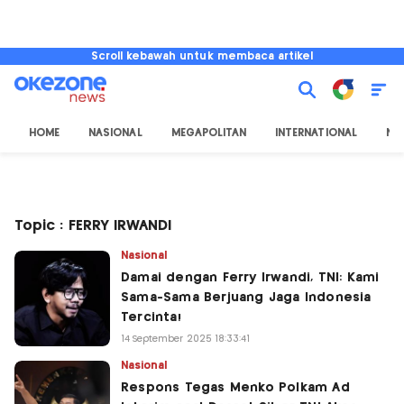
Scroll kebawah untuk membaca artikel
HOME
NASIONAL
MEGAPOLITAN
INTERNATIONAL
NU
Topic : FERRY IRWANDI
Nasional
Damai dengan Ferry Irwandi, TNI: Kami
Sama-Sama Berjuang Jaga Indonesia
Tercinta!
14 September 2025 18:33:41
Nasional
Respons Tegas Menko Polkam Ad