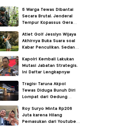
5 Warga Tewas Dibantai
Secara Brutal, Jenderal
Tempur Kopassus Geram
Turun Tangan Kejar KKB
Atlet Golf Jesslyn Wijaya
Akhirnya Buka Suara soal
Kabar Penculikan, Sedang
Liburan di Bangkok
Kapolri Kembali Lakukan
Mutasi Jabatan Strategis,
Ini Daftar Lengkapnya!
Tragis! Taruna Akpol
Tewas Diduga Bunuh Diri
Lompat dari Gedung
Hoegeng
Roy Suryo Minta Rp206
Juta karena Hilang
Pemasukan dari Youtube
dan Bayar Pengacara, Ini