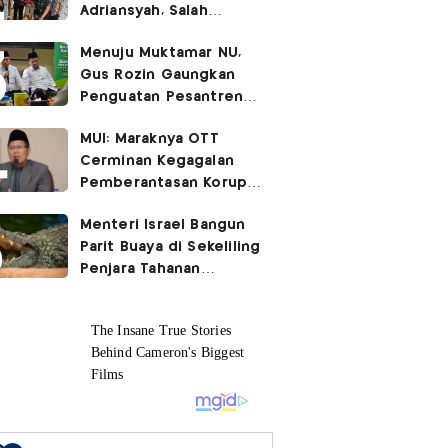
Adriansyah, Salah
Satunya Don Ritto
Menuju Muktamar NU,
Gus Rozin Gaungkan
Penguatan Pesantren
dan Ukhuwah Nahdliyah
MUI: Maraknya OTT
Cerminan Kegagalan
Pemberantasan Korupsi
Beri Efek Jera!
Menteri Israel Bangun
Parit Buaya di Sekeliling
Penjara Tahanan
Palestina