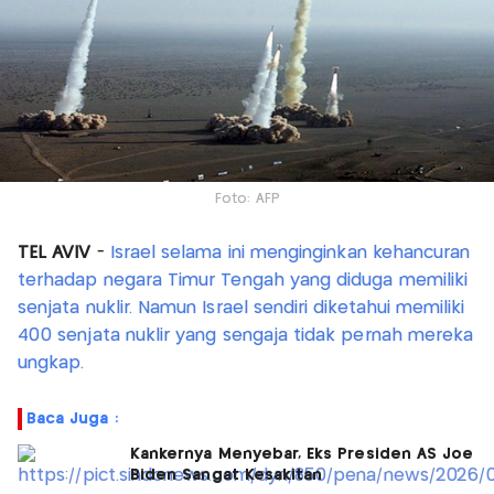
Foto: AFP
TEL AVIV
-
Israel selama ini menginginkan kehancuran
terhadap negara Timur Tengah yang diduga memiliki
senjata nuklir. Namun Israel sendiri diketahui memiliki
400 senjata nuklir yang sengaja tidak pernah mereka
ungkap.
Baca Juga :
Kankernya Menyebar, Eks Presiden AS Joe
Biden Sangat Kesakitan