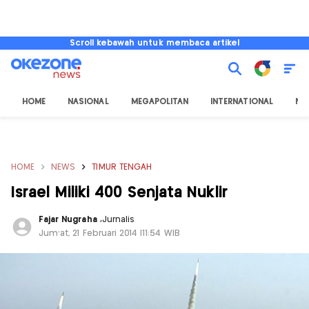
Scroll kebawah untuk membaca artikel
HOME
NASIONAL
MEGAPOLITAN
INTERNATIONAL
NU
HOME
NEWS
TIMUR TENGAH
Israel Miliki 400 Senjata Nuklir
Fajar Nugraha
,
Jurnalis
Jum'at, 21 Februari 2014 |11:54 WIB