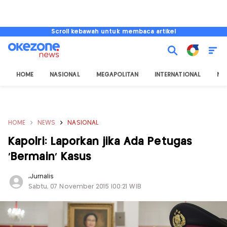
Scroll kebawah untuk membaca artikel
HOME
NASIONAL
MEGAPOLITAN
INTERNATIONAL
NU
HOME
NEWS
NASIONAL
Kapolri: Laporkan jika Ada Petugas
'Bermain' Kasus
,
Jurnalis
Sabtu, 07 November 2015 |00:21 WIB