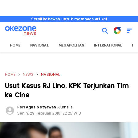
Scroll kebawah untuk membaca artikel
HOME
NASIONAL
MEGAPOLITAN
INTERNATIONAL
NU
HOME
NEWS
NASIONAL
Usut Kasus RJ Lino, KPK Terjunkan Tim
ke Cina
Feri Agus Setyawan
,
Jurnalis
Senin, 29 Februari 2016 |22:25 WIB