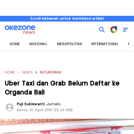
Scroll kebawah untuk membaca artikel
HOME
NASIONAL
MEGAPOLITAN
INTERNATIONAL
NU
HOME
NEWS
NUSANTARA
Uber Taxi dan Grab Belum Daftar ke
Organda Bali
Puji Sukiswanti
,
Jurnalis
Kamis, 07 April 2016 |20:34 WIB