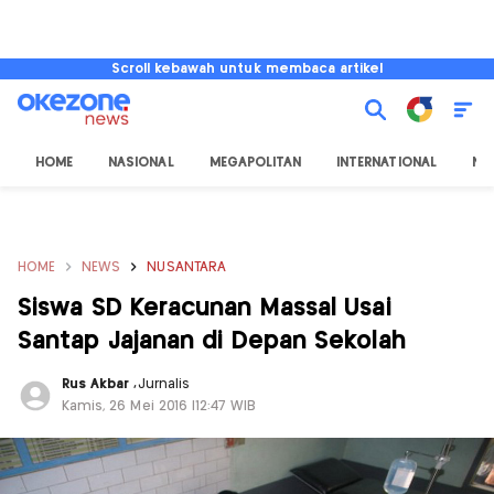
Scroll kebawah untuk membaca artikel
HOME
NASIONAL
MEGAPOLITAN
INTERNATIONAL
NU
HOME
NEWS
NUSANTARA
Siswa SD Keracunan Massal Usai
Santap Jajanan di Depan Sekolah
Rus Akbar
,
Jurnalis
Kamis, 26 Mei 2016 |12:47 WIB