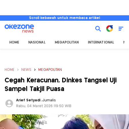
Scroll kebawah untuk membaca artikel
HOME
NASIONAL
MEGAPOLITAN
INTERNATIONAL
NU
HOME
NEWS
MEGAPOLITAN
Cegah Keracunan, Dinkes Tangsel Uji
Sampel Takjil Puasa
Arief Setyadi
,
Jurnalis
Rabu, 04 Maret 2026 |19:50 WIB