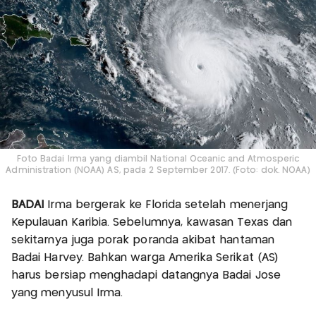
Foto Badai Irma yang diambil National Oceanic and Atmosperic
Administration (NOAA) AS, pada 2 September 2017. (Foto: dok. NOAA)
BADAI
Irma bergerak ke Florida setelah menerjang
Kepulauan Karibia. Sebelumnya, kawasan Texas dan
sekitarnya juga porak poranda akibat hantaman
Badai Harvey. Bahkan warga Amerika Serikat (AS)
harus bersiap menghadapi datangnya Badai Jose
yang menyusul Irma.