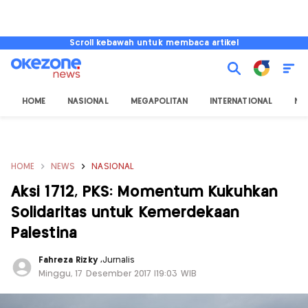
Scroll kebawah untuk membaca artikel
HOME
NASIONAL
MEGAPOLITAN
INTERNATIONAL
NU
HOME
NEWS
NASIONAL
Aksi 1712, PKS: Momentum Kukuhkan
Solidaritas untuk Kemerdekaan
Palestina
Fahreza Rizky
,
Jurnalis
Minggu, 17 Desember 2017 |19:03 WIB