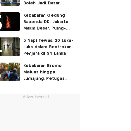
Boleh Jadi Dasar
Perbedaan Kualitas
Kebakaran Gedung
Layanan Kesehatan
Bapenda DKI Jakarta
Makin Besar, Puing-
Puing Berjatuhan
3 Napi Tewas, 20 Luka-
Luka dalam Bentrokan
Penjara di Sri Lanka
Kebakaran Bromo
Meluas hingga
Lumajang, Petugas
Gabungan Buat Sekat
Api
Advertisement