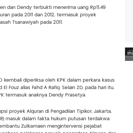
aen dan Dendy terbukti menerima uang Rp11,49
uran pada 2011 dan 2012, termasuk proyek
asah Tsanawiyah pada 2011.
D kembali diperiksa oleh KPK dalam perkara kasus
l Fouz alias Fahd A Rafiq. Selain ZD, pada hari itu,
 KPK termasuk anaknya Dendy Prasetya.
si proyek Alquran di Pengadilan Tipikor, Jakarta,
FAR) masuk dalam fakta hukum putusan terdakwa
 membantu Zulkarnaen mengintervensi pejabat