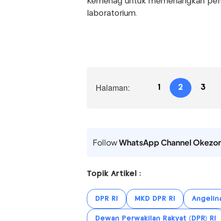
Kemenag untuk memenangkan peru
laboratorium.
Halaman:
1
2
3
Follow
WhatsApp Channel Okezo
Topik Artikel :
DPR RI
MKD DPR RI
Angelin
Dewan Perwakilan Rakyat (DPR) RI