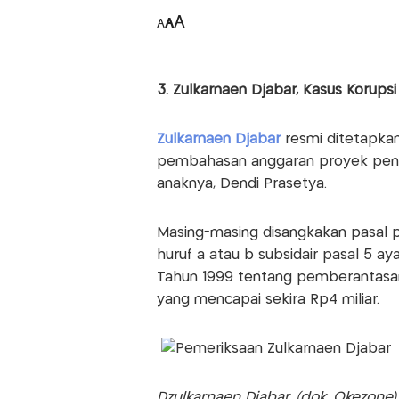
A
A
A
3. Zulkarnaen Djabar, Kasus Korups
Zulkarnaen Djabar
resmi ditetapka
pembahasan anggaran proyek penga
anaknya, Dendi Prasetya.
Masing-masing disangkakan pasal 
huruf a atau b subsidair pasal 5 ay
Tahun 1999 tentang pemberantasan
yang mencapai sekira Rp4 miliar.
Dzulkarnaen Djabar. (dok. Okezone)