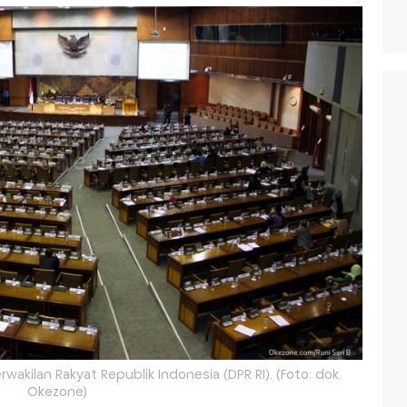
akilan Rakyat Republik Indonesia (DPR RI). (Foto: dok.
Okezone)