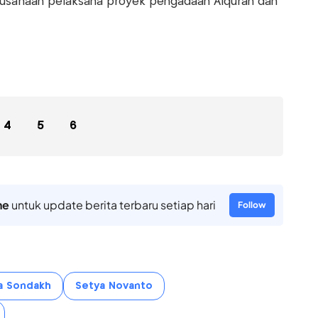
sahaan pelaksana proyek pengadaan Alquran dan
4
5
6
ne
untuk update berita terbaru setiap hari
Follow
a Sondakh
Setya Novanto