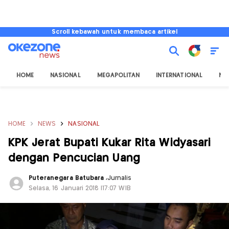
Scroll kebawah untuk membaca artikel
HOME
NASIONAL
MEGAPOLITAN
INTERNATIONAL
NU
HOME
NEWS
NASIONAL
KPK Jerat Bupati Kukar Rita Widyasari
dengan Pencucian Uang
Puteranegara Batubara
,
Jurnalis
Selasa, 16 Januari 2018 |17:07 WIB